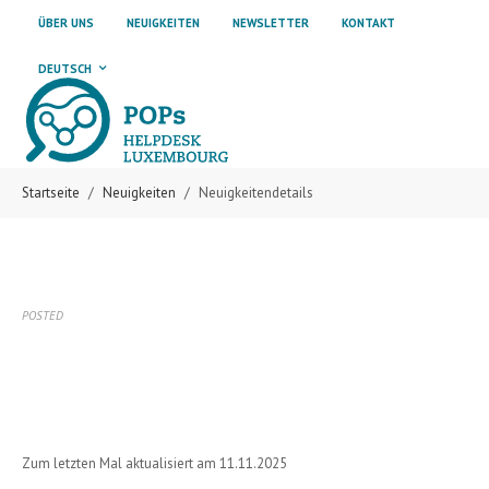
Skip to main content
Skip to page footer
ÜBER UNS
NEUIGKEITEN
NEWSLETTER
KONTAKT
DEUTSCH
Startseite
Neuigkeiten
Neuigkeitendetails
POSTED
Zum letzten Mal aktualisiert am 11.11.2025