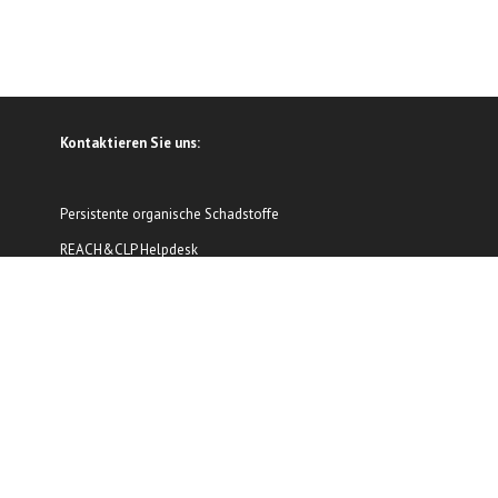
Kontaktieren Sie uns:
Persistente organische Schadstoffe
REACH&CLP Helpdesk
Luxembourg institute of Science and technology (LIST)
a
Environmental Research and Innovation (ERIN)
41, rue du brill | L-4422 Belvaux
Email :
reach@list.lu
Tel : (+352) 275 888-1
© Copyright 2020 Luxembourg Institute of Science and Technology