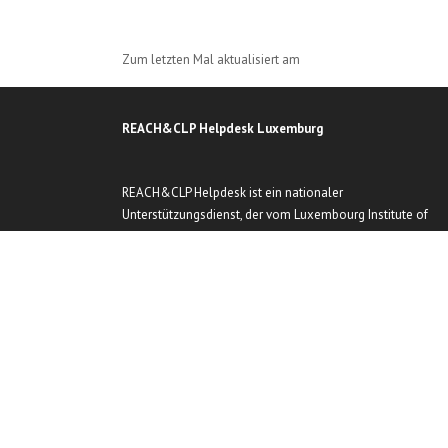
Zum letzten Mal aktualisiert am
REACH&CLP Helpdesk Luxemburg
REACH&CLP Helpdesk ist ein nationaler
Unterstützungsdienst, der vom Luxembourg Institute of
Science and Technology (LIST) -
In Zusammenarbeit mit dem Ministerium für Umwelt, Klim
und Biodiversität und dem Wirtschaftsministerium.