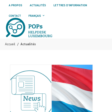
Skip to main content
Skip to page footer
A PROPOS
ACTUALITÉS
LETTRES D'INFORMATION
CONTACT
FRANÇAIS
Accueil
Actualités