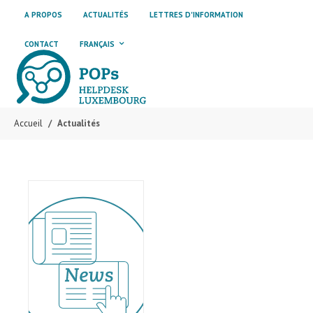
Skip to main content
Skip to page footer
A PROPOS
ACTUALITÉS
LETTRES D'INFORMATION
CONTACT
FRANÇAIS
Accueil
Actualités