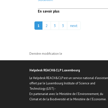
En savoir plus
1
2
3
3
next
Dernière modification le
Helpdesk REACH&CLP Luxembourg
Le Helpdesk REACH&CLP est un service national d'assista
offert par le Luxembourg Institute of Science and
Technology (LIST) -
En partenariat avec le Ministère de l'Environnement, du
Climat et de la Biodiversité et le Ministère de l'Economie.