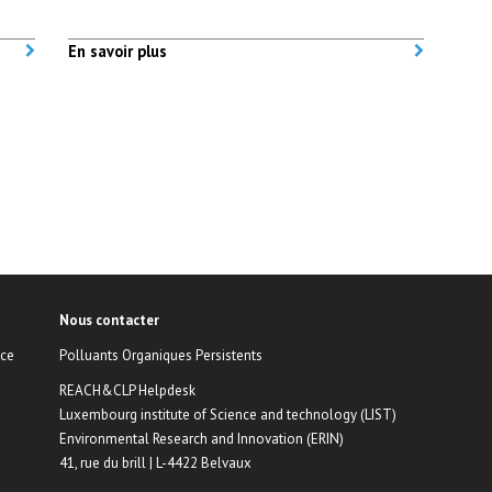
En savoir plus
Nous contacter
nce
Polluants Organiques Persistents
REACH&CLP Helpdesk
Luxembourg institute of Science and technology (LIST)
Environmental Research and Innovation (ERIN)
41, rue du brill | L-4422 Belvaux