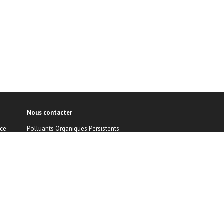
Nous contacter
nce
Polluants Organiques Persistents
REACH&CLP Helpdesk
Luxembourg institute of Science and technology (LIST)
Environmental Research and Innovation (ERIN)
41, rue du brill | L-4422 Belvaux
Email :
reach@list.lu
Phone : (+352) 275 888-1