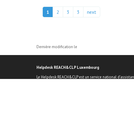
1
2
3
3
next
Dernière modification le
Helpdesk REACH&CLP Luxembourg
Le Helpdesk REACH&CLP est un service national d'assista
offert par le Luxembourg Institute of Science and
Technology (LIST) -
En partenariat avec le Ministère de l'Environnement, du
Climat et de la Biodiversité et le Ministère de l'Economie.