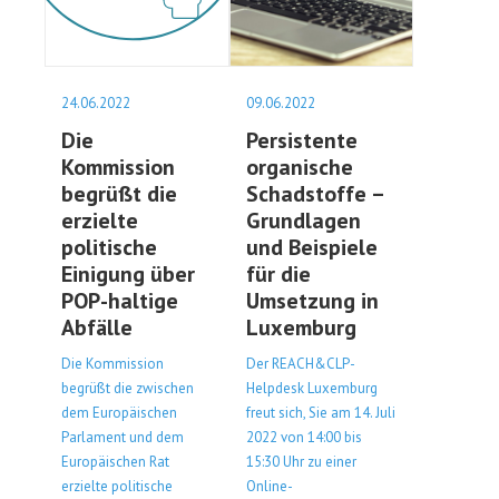
24.06.2022
09.06.2022
Die
Persistente
Kommission
organische
begrüßt die
Schadstoffe –
erzielte
Grundlagen
politische
und Beispiele
Einigung über
für die
POP-haltige
Umsetzung in
Abfälle
Luxemburg
Die Kommission
Der REACH&CLP-
begrüßt die zwischen
Helpdesk Luxemburg
dem Europäischen
freut sich, Sie am 14. Juli
Parlament und dem
2022 von 14:00 bis
Europäischen Rat
15:30 Uhr zu einer
erzielte politische
Online-