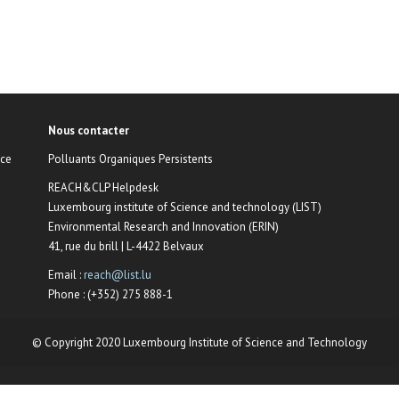
Nous contacter
nce
Polluants Organiques Persistents
REACH&CLP Helpdesk
Luxembourg institute of Science and technology (LIST)
Environmental Research and Innovation (ERIN)
41, rue du brill | L-4422 Belvaux
Email :
reach@list.lu
Phone : (+352) 275 888-1
© Copyright 2020 Luxembourg Institute of Science and Technology